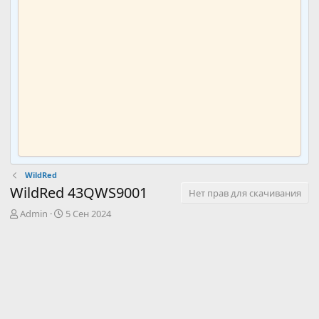
WildRed
WildRed 43QWS9001
Нет прав для скачивания
А
Д
Admin
5 Сен 2024
в
а
т
т
о
а
р
с
о
з
д
а