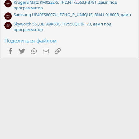
Kruger&Matz KM0232-S, TPD.NT72563.PB781, дамп под
программатор
Samsung UE40ES8007U, ECHO_P_UNIQUE, BN41-01800B, дамп
Skyworth 55Q3B, A9K83G, HV550QUB-F70, дамп под
программатор
Поделиться файлом
Facebook
Twitter
WhatsApp
Электронная почта
Ссылка