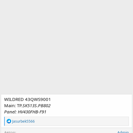
н
и
я
WILDRED 43QWS9001
Main: TP.
SK513S
.
PB802
Panel: HV430FHB-F91
Р
Jasurbek5566
е
а
Автор
Admin