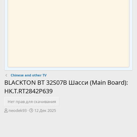
Chinese and other TV
BLACKTON BT 32S07B Шасси (Main Board):
HK.T.RT2842P639
Нет прав для скачивания
А
Д
neodek93
12 Дек 2025
в
а
т
т
о
а
р
с