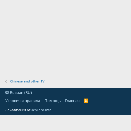
Chinese and other TV
Russian (RU)
Условия и правила
Помощь
Главная
R
S
S
Локализация от
XenForo.Info