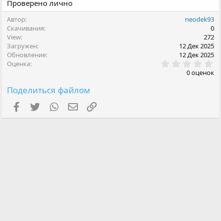
Проверено лично
Автор
neodek93
Скачивания
0
View
272
Загружен
12 Дек 2025
Обновление
12 Дек 2025
0
Оценка
.
0 оценок
0
0
Поделиться файлом
з
в
Facebook
Twitter
WhatsApp
Электронная почта
Ссылка
ё
з
д