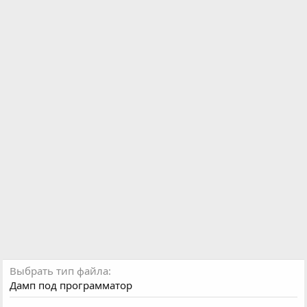
о
з
д
а
н
и
я
Выбрать тип файла
Дамп под программатор