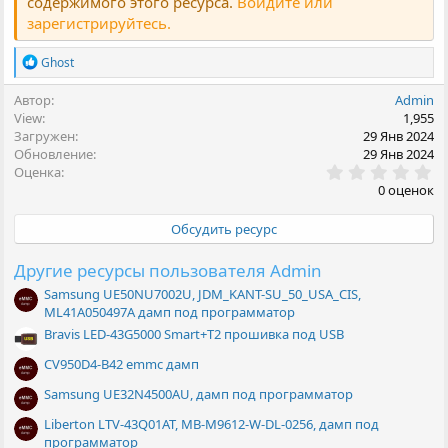
содержимого этого ресурса.
Войдите или
зарегистрируйтесь.
Р
Ghost
е
а
Автор
Admin
к
View
1,955
ц
Загружен
29 Янв 2024
и
Обновление
29 Янв 2024
и
0
Оценка
:
.
0 оценок
0
0
Обсудить ресурс
з
в
ё
Другие ресурсы пользователя Admin
з
д
Samsung UE50NU7002U, JDM_KANT-SU_50_USA_CIS,
ML41A050497A дамп под программатор
Bravis LED-43G5000 Smart+T2 прошивка под USB
CV950D4-B42 emmc дамп
Samsung UE32N4500AU, дамп под программатор
Liberton LTV-43Q01AT, MB-M9612-W-DL-0256, дамп под
программатор