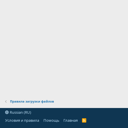
Правила загрузки файлов
Russian (RU)
Условия и правила
Помощь
Главная
R
S