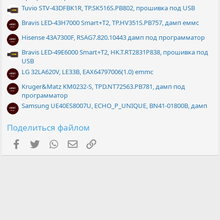
Tuvio STV-43DFBK1R, TP.SK516S.PB802, прошивка под USB
Bravis LED-43H7000 Smart+T2, TP.HV351S.PB757, дамп еммс
Hisense 43A7300F, RSAG7.820.10443 дамп под программатор
Bravis LED-49E6000 Smart+T2, HK.T.RT2831P838, прошивка под
USB
LG 32LA620V, LE33B, EAX64797006(1.0) emmc
Kruger&Matz KM0232-S, TPD.NT72563.PB781, дамп под
программатор
Samsung UE40ES8007U, ECHO_P_UNIQUE, BN41-01800B, дамп
Поделиться файлом
Facebook
Twitter
WhatsApp
Электронная почта
Ссылка