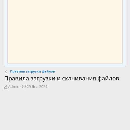
Правила загрузки файлов
Правила загрузки и скачивания файлов
А
Д
Admin
29 Янв 2024
в
а
т
т
о
а
р
с
о
з
д
а